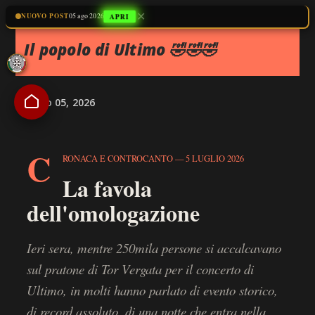
✕
Passa ai contenuti principali
APRI
NUOVO POST
05 ago 2026
Il popolo di Ultimo 🤣🤣🤣
luglio 05, 2026
C
RONACA E CONTROCANTO — 5 LUGLIO 2026
La favola
dell'omologazione
Ieri sera, mentre 250mila persone si accalcavano
sul pratone di Tor Vergata per il concerto di
Ultimo, in molti hanno parlato di evento storico,
di record assoluto, di una notte che entra nella