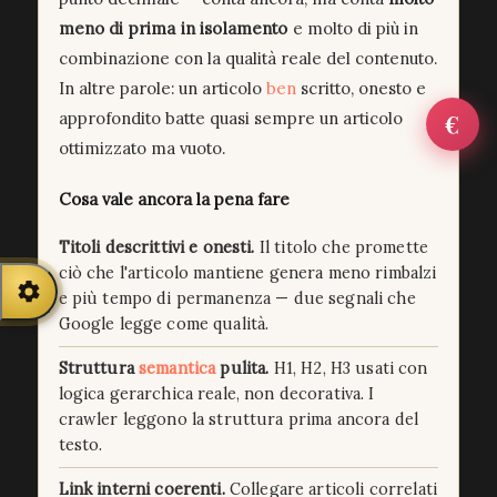
meno di prima in isolamento
e molto di più in
combinazione con la qualità reale del contenuto.
In altre parole: un articolo
ben
scritto, onesto e
✕
€
approfondito batte quasi sempre un articolo
NEWSLETTER — IL SELVAGGIO · SIENA
ottimizzato ma vuoto.
Ricevi i nuovi post via email:
Cosa vale ancora la pena fare
Iscriviti alla newsletter
Powered by Blogtrottr — disiscrizione in qualsiasi momento
Titoli descrittivi e onesti.
Il titolo che promette
ciò che l'articolo mantiene genera meno rimbalzi
e più tempo di permanenza — due segnali che
Google legge come qualità.
Struttura
semantica
pulita.
H1, H2, H3 usati con
logica gerarchica reale, non decorativa. I
crawler leggono la struttura prima ancora del
testo.
Link interni coerenti.
Collegare articoli correlati