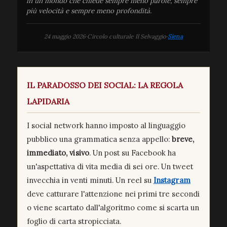
in un mondo che chiede sempre meno parole, sempre
più velocità e sempre meno profondità.
24 maggio 2026
·
Circolo culturale Il Selvaggio
·
Siena
IL PARADOSSO DEI SOCIAL: LA REGOLA
LAPIDARIA
I social network hanno imposto al linguaggio
pubblico una grammatica senza appello:
breve,
immediato, visivo
. Un post su Facebook ha
un'aspettativa di vita media di sei ore. Un tweet
invecchia in venti minuti. Un reel su
Instagram
deve catturare l'attenzione nei primi tre secondi
o viene scartato dall'algoritmo come si scarta un
foglio di carta stropicciata.