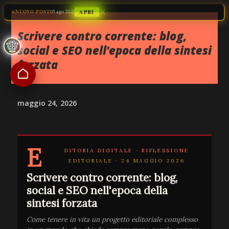
✕
Passa ai contenuti principali
NUOVO POST
05 ago 2026
APRI
Scrivere contro corrente:
blog
,
social e SEO nell'epoca della sintesi
forzata
maggio 24, 2026
E
DITORIA DIGITALE · RIFLESSIONE
EDITORIALE · 24 MAGGIO 2026
Scrivere contro corrente: blog,
social e SEO nell'epoca della
sintesi forzata
Come tenere in vita un progetto editoriale complesso