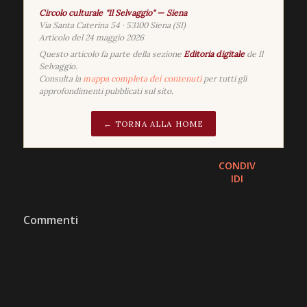
Circolo culturale "Il Selvaggio" — Siena
Via Santa Caterina 54 · 53100 Siena (SI)
Articolo del
24 maggio 2026
Questo articolo fa parte della sezione
Editoria digitale
de Il
Selvaggio.
Consulta la
mappa completa dei contenuti
per tutti gli
approfondimenti pubblicati sul sito.
← TORNA ALLA HOME
CONDIV
IDI
Commenti