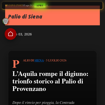
✕
Passa ai contenuti principali
NUOVO POST
05 ago 2026
APRI
Palio di
Siena
luglio 03, 2026
P
SIENA
ALIO DI
· 3 LUGLIO 2026
L’Aquila rompe il digiuno:
trionfo storico al Palio di
Provenzano
Dopo il rinvio per pioggia, la Contrada