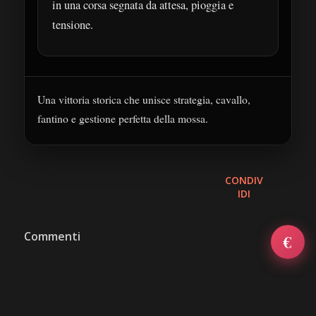
in una corsa segnata da attesa, pioggia e
tensione.
Una vittoria storica che unisce strategia, cavallo,
fantino e gestione perfetta della mossa.
CONDIV
IDI
Commenti
✕
€
NEWSLETTER — IL SELVAGGIO · SIENA
Ricevi i nuovi post via email:
Iscriviti alla newsletter
Powered by Blogtrottr — disiscrizione in qualsiasi momento